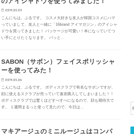
のアイシャドウを使ってみました！
2019.05.09
こんにちは。ぷるです。 コスメ大好きな友人が韓国コスメにハマ
っていまして、友人と一緒に「16brand アイマガジン」のアイシャ
ドウを買ってきました！ パッケージが可愛い！本になっていてつ
い手にとりたくなります。 パッと…
SABON（サボン）フェイスポリッシャ
ーを使ってみた！
2019.05.06
こんにちは、ぷるです。 ボディスクラブで有名なサボンですが、
顔に使えるスクラブが売っていて速攻購入してしまいました！！
ボディスクラブでは驚くほどすべすべになるので、顔も期待大で
す。 １週間まるっと使って見たので、今日は…
マキアージュのミニルージュはコンパ