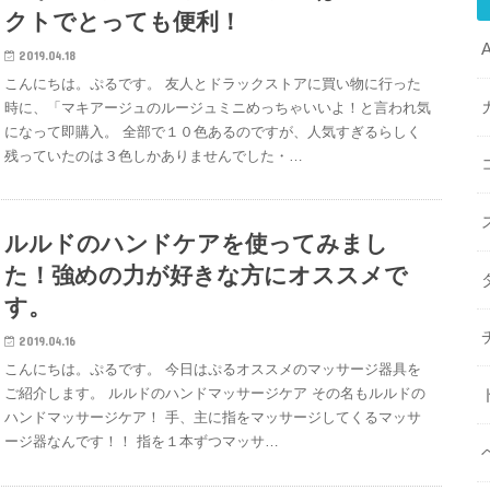
クトでとっても便利！
2019.04.18
こんにちは。ぷるです。 友人とドラックストアに買い物に行った
時に、「マキアージュのルージュミニめっちゃいいよ！と言われ気
になって即購入。 全部で１０色あるのですが、人気すぎるらしく
残っていたのは３色しかありませんでした・…
ルルドのハンドケアを使ってみまし
た！強めの力が好きな方にオススメで
す。
2019.04.16
こんにちは。ぷるです。 今日はぷるオススメのマッサージ器具を
ご紹介します。 ルルドのハンドマッサージケア その名もルルドの
ハンドマッサージケア！ 手、主に指をマッサージしてくるマッサ
ージ器なんです！！ 指を１本ずつマッサ…