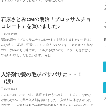
ょ！というタイプでした・・。 冬場なんて汗…
石原さとみCMの明治「ブロッサムチョ
コレート」を買いました♪
2018.09.27
明治の新作「ブロッサムチョコレート」を購入しました♪ 中身はこ
んな感じ。 花柄で可愛い！！ ３袋入っています。 カカオ７０%な
ので、深みのある味です。 ミルクもないので、ビター好きにはと
てもいい味わいだと思います。 私は…
入浴剤で髪の毛がパサパサに・・！
（涙）
2018.07.23
こんにちは、ぷるです。 軽症ですがうちみをしてしまい、なかな
か治らないので薬用入浴剤を買いました。 入浴剤自体はよかった
のですが、入浴剤入りの湯船に髪の毛も１０分ぐらい浸かってしま