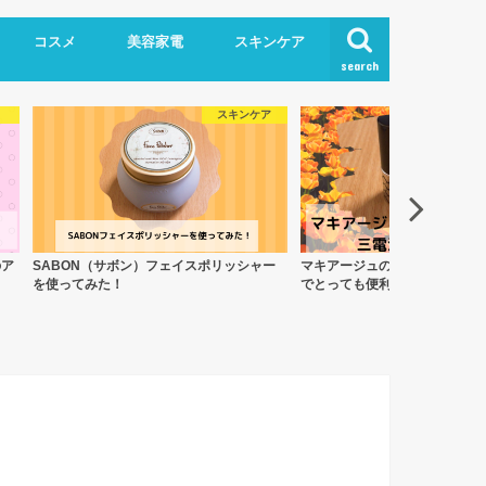
コスメ
美容家電
スキンケア
search
スキンケア
のア
SABON（サボン）フェイスポリッシャー
マキアージュのミニルージュは
を使ってみた！
でとっても便利！