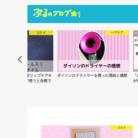
コスメ
ヘアケア
l】7色パール入り限定リップケアオ
ダイソンのドライヤーを買った理由と感想
「
ました！仕上げで使うと自然で
が
コスメ