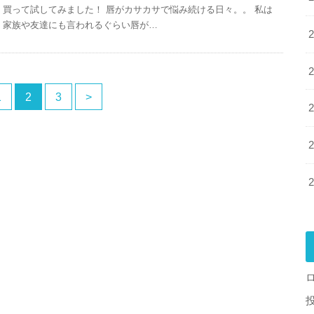
買って試してみました！ 唇がカサカサで悩み続ける日々。。 私は
家族や友達にも言われるぐらい唇が…
1
2
3
>