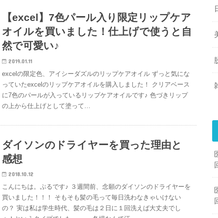
【excel】7色パール入り限定リップケア
オイルを買いました！仕上げで使うと自
然で可愛い♪
2019.01.11
excelの限定色、アイシーダズルのリップケアオイル ずっと気にな
っていたexcelのリップケアオイルを購入しました！ クリアベース
に7色のパールが入っているリップケアオイルです♪ 色づきリップ
の上から仕上げとして塗って…
ダイソンのドライヤーを買った理由と
感想
2018.10.12
こんにちは。ぷるです♪ ３週間前、念願のダイソンのドライヤーを
買いました！！！ そもそも髪の毛って毎日洗わなきゃいけない
の？ 実は私は学生時代、髪の毛は２日に１回洗えば大丈夫でし