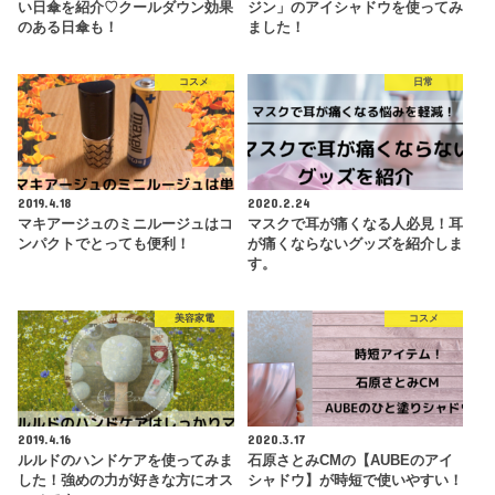
い日傘を紹介♡クールダウン効果
ジン」のアイシャドウを使ってみ
のある日傘も！
ました！
コスメ
日常
2019.4.18
2020.2.24
マキアージュのミニルージュはコ
マスクで耳が痛くなる人必見！耳
ンパクトでとっても便利！
が痛くならないグッズを紹介しま
す。
美容家電
コスメ
2019.4.16
2020.3.17
ルルドのハンドケアを使ってみま
石原さとみCMの【AUBEのアイ
した！強めの力が好きな方にオス
シャドウ】が時短で使いやすい！