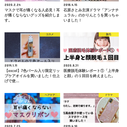
2020.2.24
2018.4.15
マスクで耳が痛くなる人必見！耳
石原さとみ主演ドラマ「アンナチ
が痛くならないグッズを紹介しま
ュラル」のかりんとうを買っちゃ
す。
いました！
コスメ
脱毛
2019.1.11
2020.8.31
【excel】7色パール入り限定リッ
医療脱毛体験レポート①「上半身
プケアオイルを買いました！仕上
と顔」の１回目を終えました。
げで使…
ヘアケア
ドラマ
2020.7.25
2019.6.10