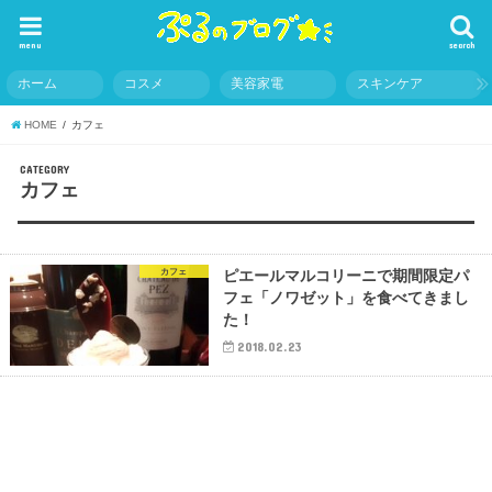
menu
search
ホーム
コスメ
美容家電
スキンケア
HOME
カフェ
CATEGORY
カフェ
カフェ
ピエールマルコリーニで期間限定パ
フェ「ノワゼット」を食べてきまし
た！
2018.02.23